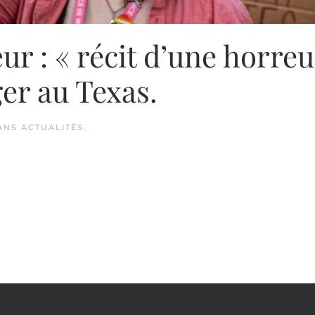
r : « récit d’une horreu
er au Texas.
DANS
ACTUALITÉS
.