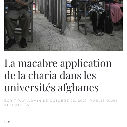
La macabre application
de la charia dans les
universités afghanes
ÉCRIT PAR
ADMIN
LE
OCTOBRE 22, 2021
. PUBLIÉ DANS
ACTUALITÉS
.
Un...