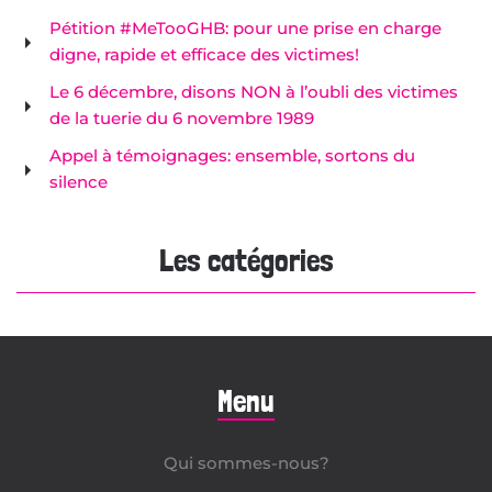
Pétition #MeTooGHB: pour une prise en charge
digne, rapide et efficace des victimes!
Le 6 décembre, disons NON à l’oubli des victimes
de la tuerie du 6 novembre 1989
Appel à témoignages: ensemble, sortons du
silence
Les catégories
Menu
Qui sommes-nous?