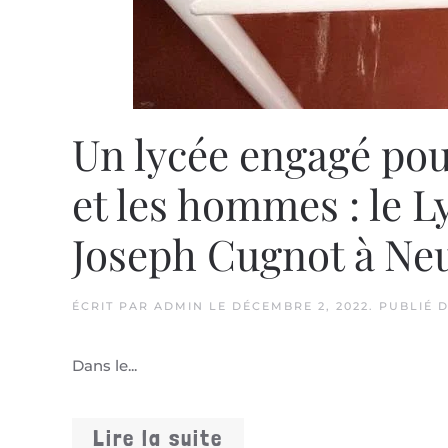
Un lycée engagé pour
et les hommes : le L
Joseph Cugnot à Ne
ÉCRIT PAR
ADMIN
LE
DÉCEMBRE 2, 2022
. PUBLIÉ
Dans le...
Lire la suite