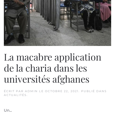
La macabre application
de la charia dans les
universités afghanes
ÉCRIT PAR
ADMIN
LE
OCTOBRE 22, 2021
. PUBLIÉ DANS
ACTUALITÉS
.
Un...