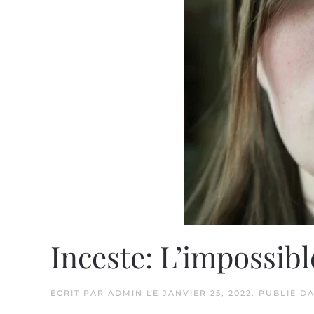
Inceste: L’impossib
ÉCRIT PAR
ADMIN
LE
JANVIER 25, 2022
. PUBLIÉ D