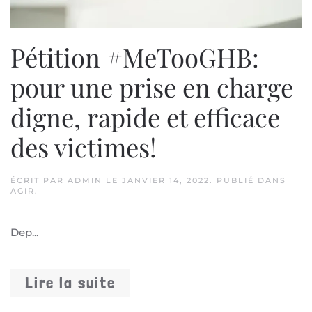
Pétition #MeTooGHB:
pour une prise en charge
digne, rapide et efficace
des victimes!
ÉCRIT PAR
ADMIN
LE
JANVIER 14, 2022
. PUBLIÉ DANS
AGIR
.
Dep...
Lire la suite