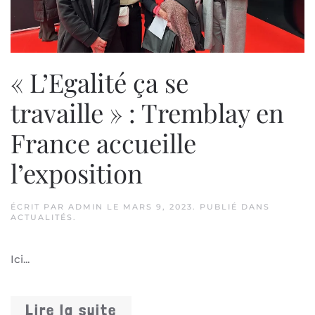
« L’Egalité ça se
travaille » : Tremblay en
France accueille
l’exposition
ÉCRIT PAR
ADMIN
LE
MARS 9, 2023
. PUBLIÉ DANS
ACTUALITÉS
.
Ici...
Lire la suite