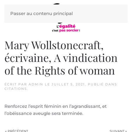
Passer au contenu principal
Mary Wollstonecraft,
écrivaine, A vindication
of the Rights of woman
ÉCRIT PAR
ADMIN
LE
JUILLET 5, 2021
. PUBLIÉ DANS
CITATIONS
.
Renforcez l’esprit féminin en l’agrandissant, et
l’obéissance aveugle sera terminée.
« PRÉCÉDENT
SUIVANT »