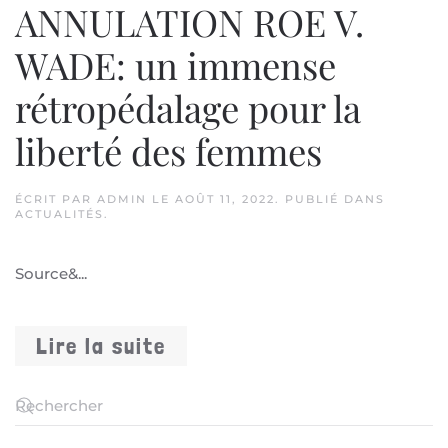
ANNULATION ROE V.
WADE: un immense
rétropédalage pour la
liberté des femmes
ÉCRIT PAR
ADMIN
LE
AOÛT 11, 2022
. PUBLIÉ DANS
ACTUALITÉS
.
Source&...
Lire la suite