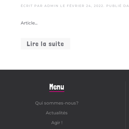
ÉCRIT PAR
ADMIN
LE
FÉVRIER 24, 2022
. PUBLIÉ D
Article...
Lire la suite
Menu
Qui sommes-nous?
Actualités
Agir !