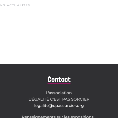
ANS
ACTUALITÉS
.
Contact
L'association
L'ÉGALITÉ C'EST PAS SORCIER
legalite@cpassorcier.org
Renseignements sur les expositions
: