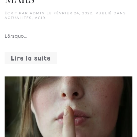
ÉCRIT PAR
ADMIN
LE
FÉVRIER 24, 2022
. PUBLIÉ DANS
ACTUALITÉS
,
AGIR
.
L&rsquo...
Lire la suite