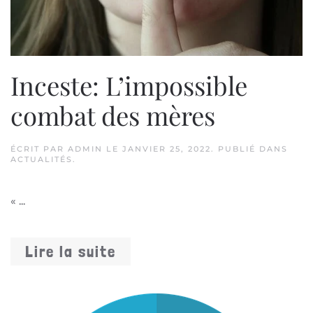
Inceste: L’impossible
combat des mères
ÉCRIT PAR
ADMIN
LE
JANVIER 25, 2022
. PUBLIÉ DANS
ACTUALITÉS
.
« ...
Lire la suite