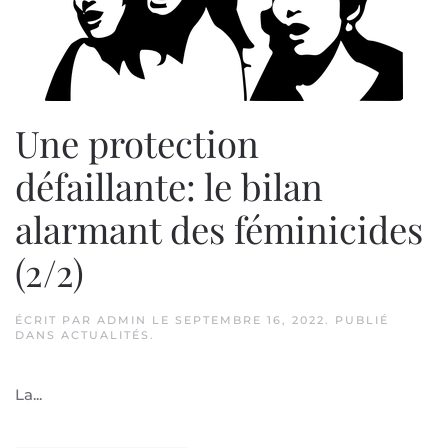
Une protection
défaillante: le bilan
alarmant des féminicides
(2/2)
ÉCRIT PAR
ADMIN
LE
SEPTEMBRE 16, 2022
. PUBLIÉ
DANS
ACTUALITÉS
.
La...