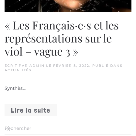
« Les Français·e·s et les
représentations sur le
viol – vague 3 »
ÉCRIT PAR
ADMIN
LE
FÉVRIER 8, 2022
. PUBLIÉ DANS
ACTUALITÉS
.
Synthès...
Lire la suite