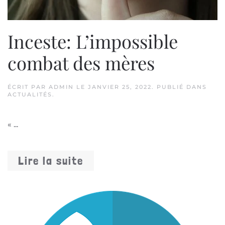
Inceste: L’impossible
combat des mères
ÉCRIT PAR
ADMIN
LE
JANVIER 25, 2022
. PUBLIÉ DANS
ACTUALITÉS
.
« ...
Lire la suite