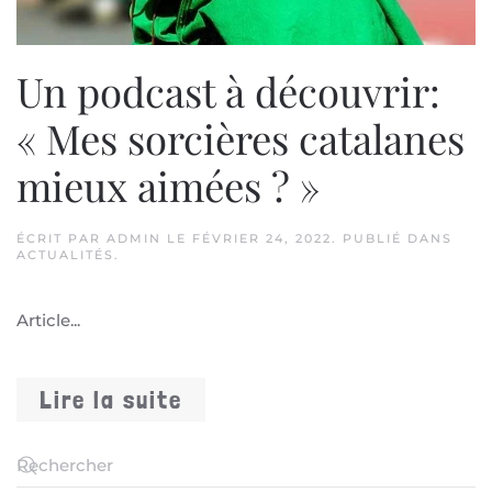
Un podcast à découvrir:
« Mes sorcières catalanes
mieux aimées ? »
ÉCRIT PAR
ADMIN
LE
FÉVRIER 24, 2022
. PUBLIÉ DANS
ACTUALITÉS
.
Article...
Lire la suite