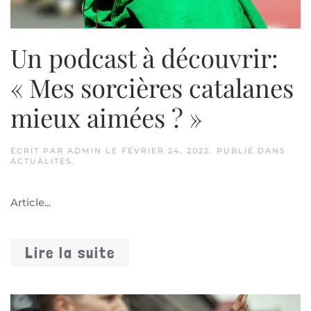
Un podcast à découvrir:
« Mes sorcières catalanes
mieux aimées ? »
ÉCRIT PAR
ADMIN
LE
FÉVRIER 24, 2022
. PUBLIÉ DANS
ACTUALITÉS
.
Article...
Lire la suite