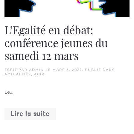
L’Egalité en débat:
conférence jeunes du
samedi 12 mars
ÉCRIT PAR
ADMIN
LE
MARS 8, 2022
. PUBLIÉ DANS
ACTUALITÉS
,
AGIR
.
Le...
Lire la suite