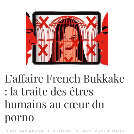
L’affaire French Bukkake
: la traite des êtres
humains au cœur du
porno
ÉCRIT PAR
ADMIN
LE
OCTOBRE 17, 2022
. PUBLIÉ DANS