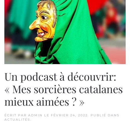
Un podcast à découvrir:
« Mes sorcières catalanes
mieux aimées ? »
ÉCRIT PAR
ADMIN
LE
FÉVRIER 24, 2022
. PUBLIÉ DANS
ACTUALITÉS
.