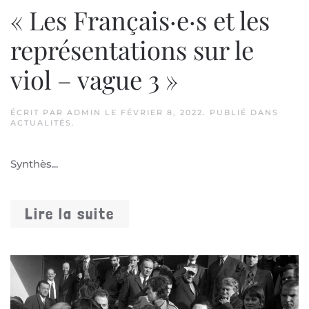
« Les Français·e·s et les
représentations sur le
viol – vague 3 »
ÉCRIT PAR
ADMIN
LE
FÉVRIER 8, 2022
. PUBLIÉ DANS
ACTUALITÉS
.
Synthès...
Lire la suite