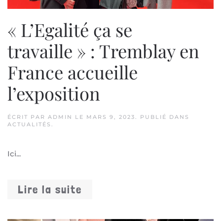
« L’Egalité ça se
travaille » : Tremblay en
France accueille
l’exposition
ÉCRIT PAR
ADMIN
LE
MARS 9, 2023
. PUBLIÉ DANS
ACTUALITÉS
.
Ici...
Lire la suite