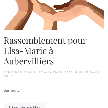
Rassemblement pour
Elsa-Marie à
Aubervilliers
ÉCRIT PAR
ADMIN
LE
JANVIER 25, 2022
. PUBLIÉ DANS
AGIR
.
Samedi...
Lire la suite