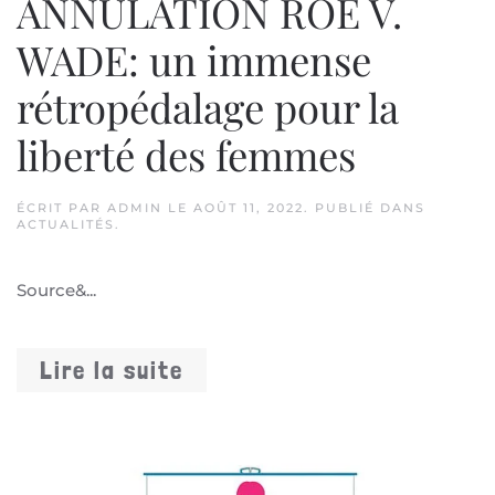
ANNULATION ROE V.
WADE: un immense
rétropédalage pour la
liberté des femmes
ÉCRIT PAR
ADMIN
LE
AOÛT 11, 2022
. PUBLIÉ DANS
ACTUALITÉS
.
Source&...
Lire la suite