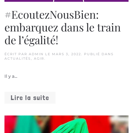
#EcoutezNousBien:
embarquez dans le train
de l’égalité!
ÉCRIT PAR
ADMIN
LE
MARS 3, 2022
. PUBLIÉ DANS
ACTUALITÉS
,
AGIR
.
Il y a...
Lire la suite