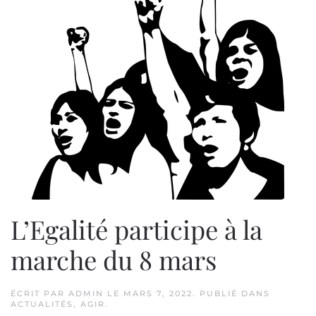
L’Egalité participe à la
marche du 8 mars
ÉCRIT PAR
ADMIN
LE
MARS 7, 2022
. PUBLIÉ DANS
ACTUALITÉS
,
AGIR
.